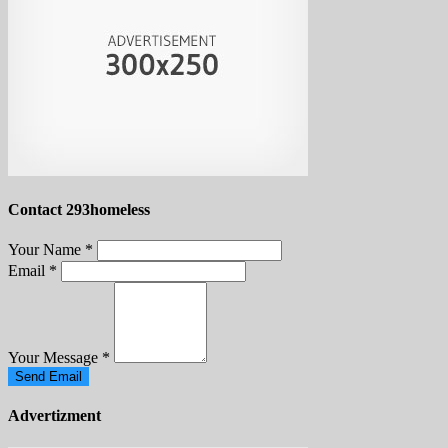
Contact 293homeless
Your Name
*
Email
*
Your Message
*
Send Email
Advertizment