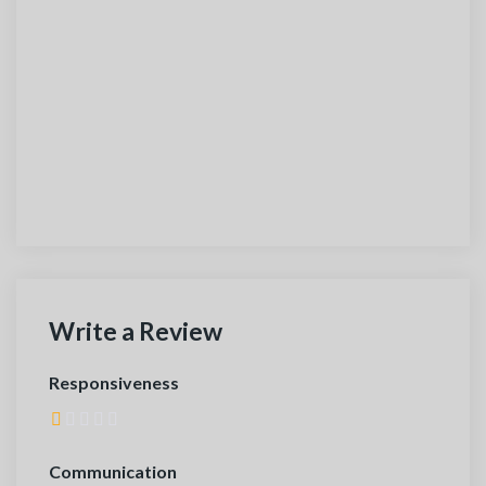
Write a Review
Responsiveness
Communication