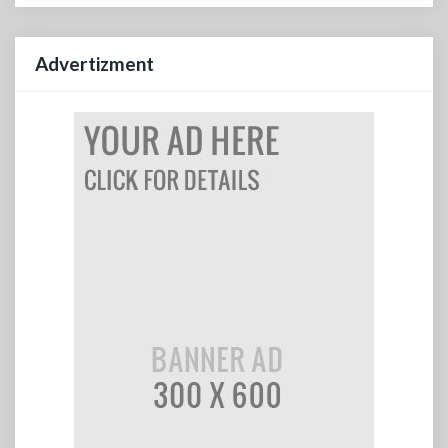
Advertizment