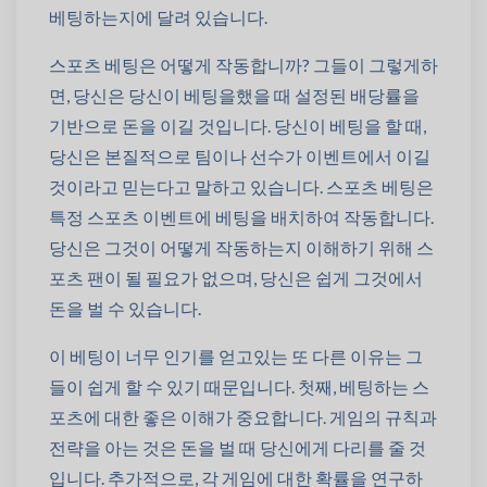
베팅하는지에 달려 있습니다.
스포츠 베팅은 어떻게 작동합니까? 그들이 그렇게하
면, 당신은 당신이 베팅을했을 때 설정된 배당률을
기반으로 돈을 이길 것입니다. 당신이 베팅을 할 때,
당신은 본질적으로 팀이나 선수가 이벤트에서 이길
것이라고 믿는다고 말하고 있습니다. 스포츠 베팅은
특정 스포츠 이벤트에 베팅을 배치하여 작동합니다.
당신은 그것이 어떻게 작동하는지 이해하기 위해 스
포츠 팬이 될 필요가 없으며, 당신은 쉽게 그것에서
돈을 벌 수 있습니다.
이 베팅이 너무 인기를 얻고있는 또 다른 이유는 그
들이 쉽게 할 수 있기 때문입니다. 첫째, 베팅하는 스
포츠에 대한 좋은 이해가 중요합니다. 게임의 규칙과
전략을 아는 것은 돈을 벌 때 당신에게 다리를 줄 것
입니다. 추가적으로, 각 게임에 대한 확률을 연구하