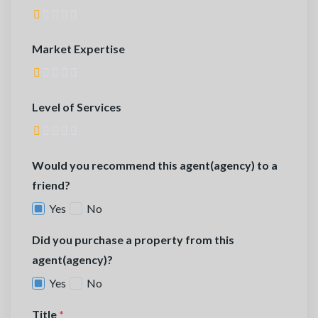
Market Expertise
Level of Services
Would you recommend this agent(agency) to a
friend?
Yes
No
Did you purchase a property from this
agent(agency)?
Yes
No
Title
*