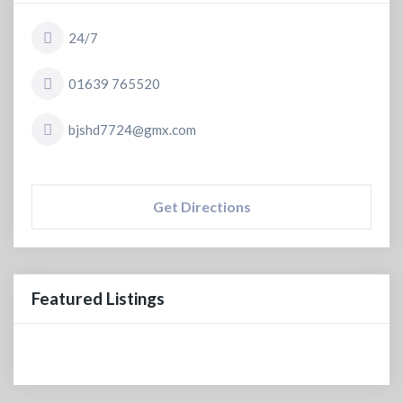
24/7
01639 765520
bjshd7724@gmx.com
Get Directions
Featured Listings