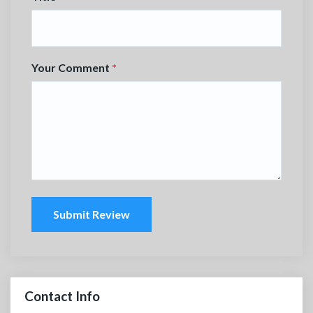
Your Comment
*
Submit Review
Contact Info