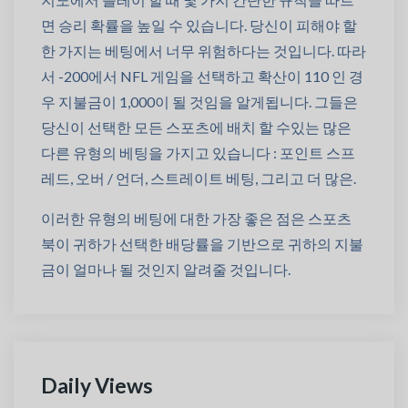
면 승리 확률을 높일 수 있습니다. 당신이 피해야 할
한 가지는 베팅에서 너무 위험하다는 것입니다. 따라
서 -200에서 NFL 게임을 선택하고 확산이 110 인 경
우 지불금이 1,000이 될 것임을 알게됩니다. 그들은
당신이 선택한 모든 스포츠에 배치 할 수있는 많은
다른 유형의 베팅을 가지고 있습니다 : 포인트 스프
레드, 오버 / 언더, 스트레이트 베팅, 그리고 더 많은.
이러한 유형의 베팅에 대한 가장 좋은 점은 스포츠
북이 귀하가 선택한 배당률을 기반으로 귀하의 지불
금이 얼마나 될 것인지 알려줄 것입니다.
Daily Views