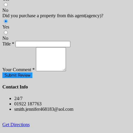
No
Did you purchase a property from this agent(agency)?
Yes
No
Title
*
Your Comment
*
Submit Review
Contact Info
24/7
01922 187763
smith.jennifer468183@aol.com
Get Directions