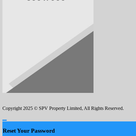
Copyright 2025 © SPV Property Limited, All Rights Reserved.
Reset Your Password